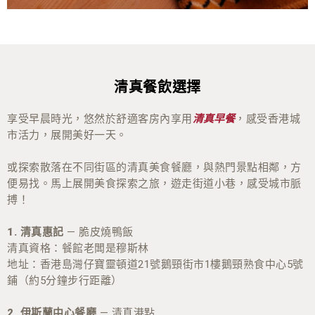
清真餐飲選擇
享受早晨時光，悠然於舒適客房內享用
，感受香港城
清真早餐
市活力，展開美好一天。
或探索散落在不同街區的清真美食餐廳，與熱門景點相鄰，方
便易找。馬上展開美食探索之旅，遊走街道小巷，感受城市脈
搏！
1.
清真惠記
— 脆皮燒鴨飯
清真資格：餐館老闆是穆斯林
地址：香港島灣仔寶靈頓道21號鵝頸街市1樓鵝頸熟食中心5號
鋪（約5分鐘步行距離）
2.
伊斯蘭中心餐廳
— 清真港點