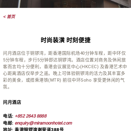
< 首页
时尚装潢 时刻便捷
问月酒店位于铜锣湾，距香港国际机场40分钟车程，距中环仅
5分钟车程，步行5分钟即达铜锣湾。酒店位置对商务及休闲旅
客而言均十分便利，香港会议展览中心(HKCEC) 及香港艺术中
心距离酒店仅举步之遥。晚上可体验铜锣湾的活力及其丰富多
彩的美食，或搭乘港铁(MTR) 前往中环Soho 享受更休闲的气
氛。
问月酒店
电话:
+852 2643 8888
电邮:
enquiry@miramoonhotel.com
地址: 香港铜锣湾谢斐道388号