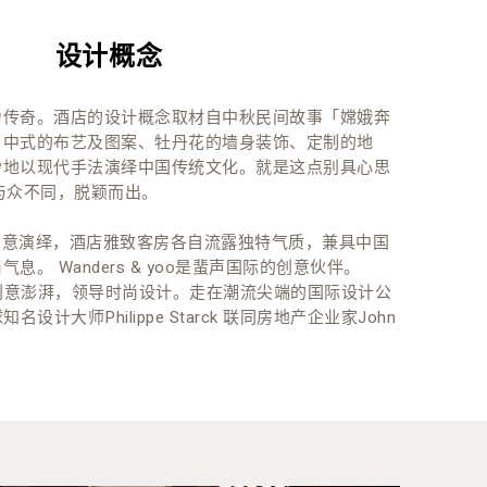
设计概念
力传奇。酒店的设计概念取材自中秋民间故事「嫦娥奔
、中式的布艺及图案、牡丹花的墙身装饰、定制的地
妙地以现代手法演绎中国传统文化。就是这点别具心思
n 与众不同，脱颖而出。
yoo的创意演绎，酒店雅致客房各自流露独特气质，兼具中国
。 Wanders & yoo是蜚声国际的创意伙伴。
s及yoo创意澎湃，领导时尚设计。走在潮流尖端的国际设计公
名设计大师Philippe Starck 联同房地产企业家John