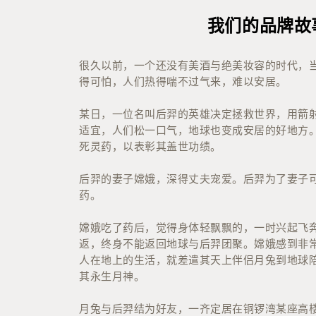
我们的品牌故
很久以前，一个还没有美酒与绝美妆容的时代，
得可怕，人们热得喘不过气来，难以安居。
某日，一位名叫后羿的英雄决定拯救世界，用箭
适宜，人们松一口气，地球也变成安居的好地方
死灵药，以表彰其盖世功绩。
后羿的妻子嫦娥，深得丈夫宠爱。后羿为了妻子
药。
嫦娥吃了药后，觉得身体轻飘飘的，一时兴起飞
返，终身不能返回地球与后羿团聚。嫦娥感到非
人在地上的生活，就差遣其天上伴侣月兔到地球
其永生月神。
月兔与后羿结为好友，一齐定居在铜锣湾某座高