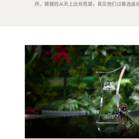
所，嫦娥则从天上远处观望，喜见他们过着逍遥