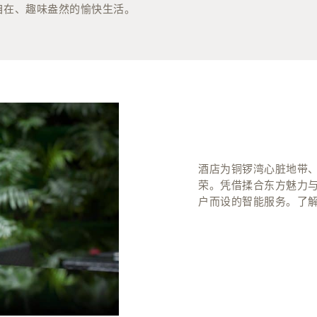
自在、趣味盎然的愉快生活。
酒店为铜锣湾心脏地带
荣。凭借揉合东方魅力
户而设的智能服务。了