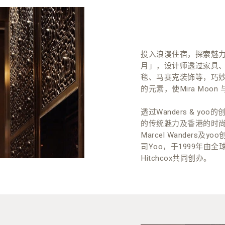
投入浪漫住宿，探索魅
月」，设计师透过家具
毯、马赛克装饰等，巧
的元素，使Mira Moo
透过Wanders & 
的传统魅力及香港的时尚气息
Marcel Wander
司Yoo，于1999年由全球知
Hitchcox共同创办。