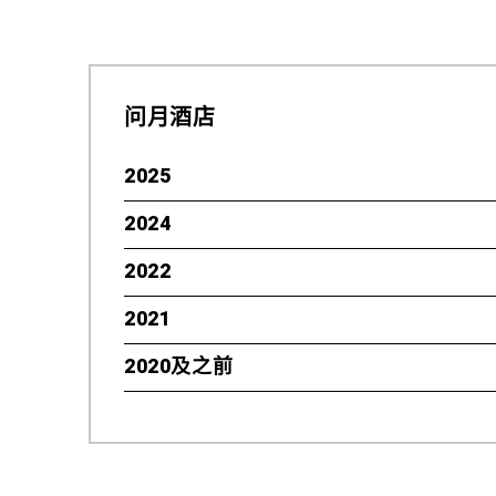
问月酒店
2025
2024
Condé Nast Traveller 2025 读者评选大奖
32届世界旅游大奖－香港领先精品酒店
2022
31届世界旅游大奖－香港领先精品酒店
穆斯林旅游指标「 新月评等」 Crescent Ratin
国际年度设计大奖ASTRID Awards－旅游项
2021
2022年度 Time Out Recommended
香港绿色和可持续贡献大奖2025 – 杰出宜居
碳中和（减废）约章 感谢状 （问月酒店）
2020及之前
2021年度《世界旅游大奖》香港最佳精品酒店
穆斯林旅游指标「 新月评等」 Crescent Ratin
2021年度Hotels.com 旅客最喜爱佳宿
LEED 环保认证系统 – 金级
TripAadvisor 旅行者之选 2021
2020年度《世界旅游大奖》香港最佳精品酒店