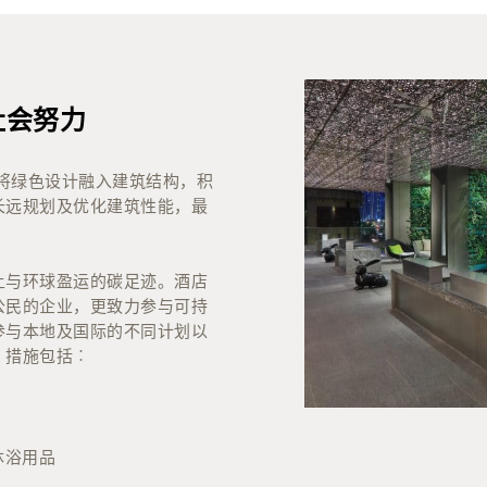
》「香港15间最佳精品酒店」
社会努力
rate Travel Awards 2020》「年度精品酒店」
酒店」
店将绿色设计融入建筑结构，积
长远规划及优化建筑性能，最
土与环球盈运的碳足迹。酒店
公民的企业，更致力参与可持
参与本地及国际的不同计划以
，措施包括︰
沐浴用品