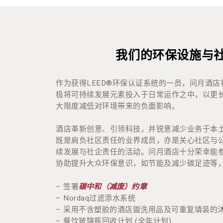
TripAdvisor 旅行者之选 2020
TripAdvisor 卓越奖 2014 – 2019
2020年度《Luxury Lifestyle Awards
我们的环保设施与
2020年度《CEO Today Magazine – Corpo
2019年度粤港澳酒店总经理协会「最佳商务
作为获得LEED®环保认证系统的一员，问月酒
极将可持续发展元素投入于日常运作之中，以更
大限度减低对环境带来的负面影响。
酒店革新创意、引领科技，并锐意减少业务于本
既是肩负社区责任的业界成员，亦是关心社区与
续发展与社企责任的活动。问月酒店十分荣幸能
协助提升大众环保意识，如节能及减少碳足迹等
– 签署
碳中和（减废）约章
– Nordaq过滤添水系统
– 采用不含塑胶的酒店盥洗用品及可重复填装的
– 餐饮玻璃瓶回收计划 (全年计划)